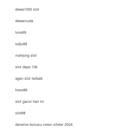
n
dewa1000 slot
dewamuda
luna99
salju88
mahjong slot
slot depo 10k
agen slot terbaik
hose88
slot gacor hari ini
slot88
deneme bonusu veren siteler 2024