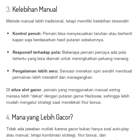
3.
Kelebihan Manual
Metode manual lebih tradisional, tetapi memiliki kelebihan tersendiri:
Kontrol penuh:
Pemain bisa menyesuaikan taruhan atau berhenti
kapan saja berdasarkan hasil putaran sebelumnya.
Responsif terhadap pola:
Beberapa pemain percaya ada pola
tertentu yang bisa diamati untuk meningkatkan peluang menang.
Pengalaman lebih seru:
Sensasi menekan spin sendiri membuat
permainan lebih interaktif dan menegangkan.
Di
situs slot gacor
, pemain yang menggunakan manual sering
merasa lebih “dekat” dengan putaran game Hacksaw, sehingga lebih
mudah mengatur strategi saat mendekati fitur bonus.
4.
Mana yang Lebih Gacor?
Tidak ada jawaban mutlak karena gacor bukan hanya soal auto-play
atau manual, tetapi kombinasi strategi, fitur bonus, dan