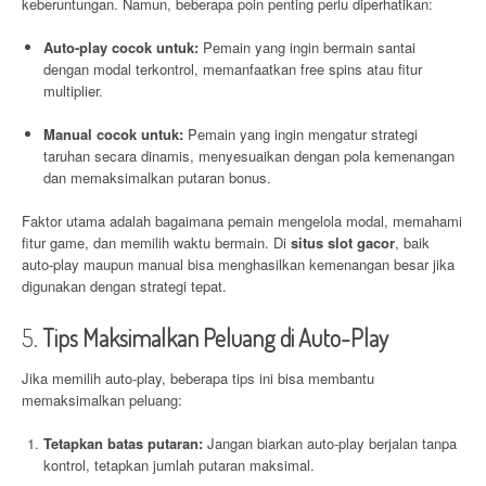
keberuntungan. Namun, beberapa poin penting perlu diperhatikan:
Auto-play cocok untuk:
Pemain yang ingin bermain santai
dengan modal terkontrol, memanfaatkan free spins atau fitur
multiplier.
Manual cocok untuk:
Pemain yang ingin mengatur strategi
taruhan secara dinamis, menyesuaikan dengan pola kemenangan
dan memaksimalkan putaran bonus.
Faktor utama adalah bagaimana pemain mengelola modal, memahami
fitur game, dan memilih waktu bermain. Di
situs slot gacor
, baik
auto-play maupun manual bisa menghasilkan kemenangan besar jika
digunakan dengan strategi tepat.
5.
Tips Maksimalkan Peluang di Auto-Play
Jika memilih auto-play, beberapa tips ini bisa membantu
memaksimalkan peluang:
Tetapkan batas putaran:
Jangan biarkan auto-play berjalan tanpa
kontrol, tetapkan jumlah putaran maksimal.