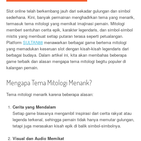
Slot online telah berkembang jauh dari sekadar gulungan dan simbol
sederhana. Kini, banyak permainan menghadirkan tema yang menarik,
termasuk tema mitologi yang memikat imajinasi pemain. Mitologi
memberi sentuhan cerita epik, karakter legendaris, dan simbol-simbol
mistis yang membuat setiap putaran terasa seperti petualangan.
Platform
SULTAN88
menawarkan berbagai game bertema mitologi
yang memadukan keseruan slot dengan kisah-kisah legendaris dari
berbagai budaya. Dalam artikel ini, kita akan membahas beberapa
game terbaik dan alasan mengapa tema mitologi begitu populer di
kalangan pemain.
Mengapa Tema Mitologi Menarik?
Tema mitologi menarik karena beberapa alasan:
Cerita yang Mendalam
Setiap game biasanya mengambil inspirasi dari cerita rakyat atau
legenda terkenal, sehingga pemain tidak hanya memutar gulungan,
tetapi juga merasakan kisah epik di balik simbol-simbolnya.
Visual dan Audio Memikat