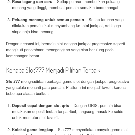
Rasa tegang dan seru
– Setiap putaran memberikan peluang
menang yang tinggi, membuat pemain semakin bersemangat.
Peluang menang untuk semua pemain
– Setiap taruhan yang
dilakukan pemain ikut menyumbang ke total jackpot, sehingga
siapa saja bisa menang.
Dengan sensasi ini, bermain slot dengan jackpot progressive seperti
mengikuti perlombaan menegangkan yang bisa berujung pada
kemenangan besar.
Kenapa Slot777 Menjadi Pilihan Terbaik
Slot777
menghadirkan berbagai game slot dengan jackpot progressive
yang selalu menanti para pemain. Platform ini menjadi favorit karena
beberapa alasan berikut:
Deposit cepat dengan slot qris
– Dengan QRIS, pemain bisa
melakukan deposit instan tanpa ribet, langsung masuk ke saldo
untuk memutar slot favorit.
Koleksi game lengkap
– Slot777 menyediakan banyak game slot