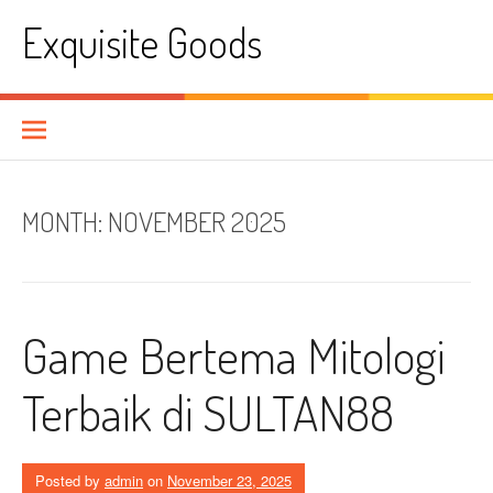
Skip
Exquisite Goods
to
content
MONTH:
NOVEMBER 2025
Game Bertema Mitologi
Terbaik di SULTAN88
Posted by
admin
on
November 23, 2025