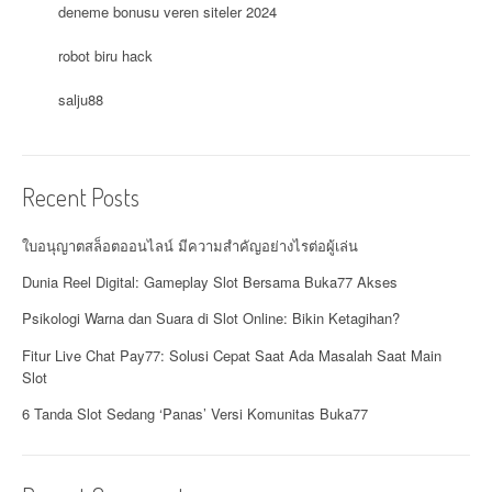
deneme bonusu veren siteler 2024
robot biru hack
salju88
Recent Posts
ใบอนุญาตสล็อตออนไลน์ มีความสำคัญอย่างไรต่อผู้เล่น
Dunia Reel Digital: Gameplay Slot Bersama Buka77 Akses
Psikologi Warna dan Suara di Slot Online: Bikin Ketagihan?
Fitur Live Chat Pay77: Solusi Cepat Saat Ada Masalah Saat Main
Slot
6 Tanda Slot Sedang ‘Panas’ Versi Komunitas Buka77