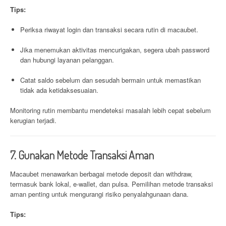
Tips:
Periksa riwayat login dan transaksi secara rutin di macaubet.
Jika menemukan aktivitas mencurigakan, segera ubah password
dan hubungi layanan pelanggan.
Catat saldo sebelum dan sesudah bermain untuk memastikan
tidak ada ketidaksesuaian.
Monitoring rutin membantu mendeteksi masalah lebih cepat sebelum
kerugian terjadi.
7. Gunakan Metode Transaksi Aman
Macaubet menawarkan berbagai metode deposit dan withdraw,
termasuk bank lokal, e-wallet, dan pulsa. Pemilihan metode transaksi
aman penting untuk mengurangi risiko penyalahgunaan dana.
Tips: