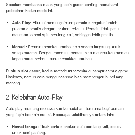
Sebelum membahas mana yang lebih gacor, penting memahami
perbedaan kedua mode ini.
Auto-Play:
Fitur ini memungkinkan pemain mengatur jumlah
putaran otomatis dengan taruhan tertentu. Pemain tidak perlu
menekan tombol spin berulang kali, sehingga lebih praktis.
Manual:
Pemain menekan tombol spin secara langsung untuk
setiap putaran. Dengan mode ini, pemain bisa menentukan momen
kapan harus berhenti atau menaikkan taruhan.
Di
situs slot gacor
, kedua metode ini tersedia di hampir semua game
Hacksaw, namun cara penggunaannya bisa mempengaruhi peluang
menang.
2.
Kelebihan Auto-Play
Auto-play memang menawarkan kemudahan, terutama bagi pemain
yang ingin bermain santai. Beberapa kelebihannya antara lain:
Hemat tenaga:
Tidak perlu menekan spin berulang kali, cocok
untuk sesi panjang.