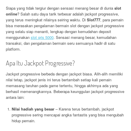
Siapa yang tidak tergiur dengan sensasi menang besar di dunia
slot
online
? Salah satu daya tarik terbesar adalah jackpot progressive,
yang terus meningkat nilainya seiring waktu. Di
Slot777
, para pemain
bisa merasakan pengalaman bermain slot dengan jackpot progressive
yang selalu siap menanti, lengkap dengan kemudahan deposit
menggunakan
slot qris 5000
. Sensasi menang besar, kemudahan
transaksi, dan pengalaman bermain seru semuanya hadir di satu
platform.
Apa Itu Jackpot Progressive?
Jackpot progressive berbeda dengan jackpot biasa. Alih-alih memiliki
nilai tetap, jackpot jenis ini terus bertambah setiap kali pemain
memasang taruhan pada game tertentu, hingga akhirnya ada yang
berhasil memenangkannya. Beberapa keunggulan jackpot progressive
antara lain:
Nilai hadiah yang besar
– Karena terus bertambah, jackpot
progressive sering mencapai angka fantastis yang bisa mengubah
hidup pemain.