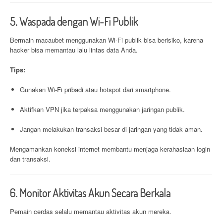
5. Waspada dengan Wi-Fi Publik
Bermain macaubet menggunakan Wi-Fi publik bisa berisiko, karena
hacker bisa memantau lalu lintas data Anda.
Tips:
Gunakan Wi-Fi pribadi atau hotspot dari smartphone.
Aktifkan VPN jika terpaksa menggunakan jaringan publik.
Jangan melakukan transaksi besar di jaringan yang tidak aman.
Mengamankan koneksi internet membantu menjaga kerahasiaan login
dan transaksi.
6. Monitor Aktivitas Akun Secara Berkala
Pemain cerdas selalu memantau aktivitas akun mereka.