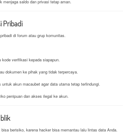
uk menjaga saldo dan privasi tetap aman.
i Pribadi
ribadi di forum atau grup komunitas.
 kode verifikasi kepada siapapun.
atau dokumen ke pihak yang tidak terpercaya.
untuk akun macaubet agar data utama tetap terlindungi.
iko penipuan dan akses ilegal ke akun.
blik
isa berisiko, karena hacker bisa memantau lalu lintas data Anda.