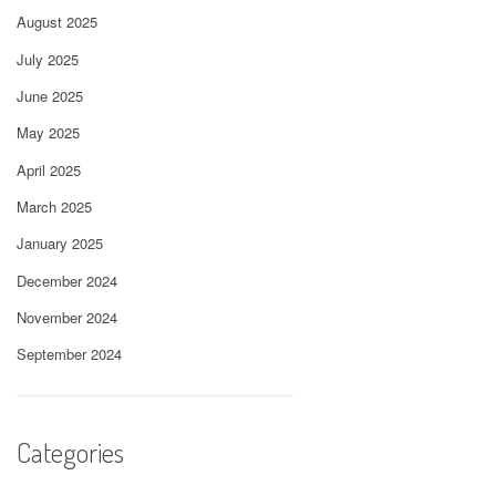
August 2025
July 2025
June 2025
May 2025
April 2025
March 2025
January 2025
December 2024
November 2024
September 2024
Categories