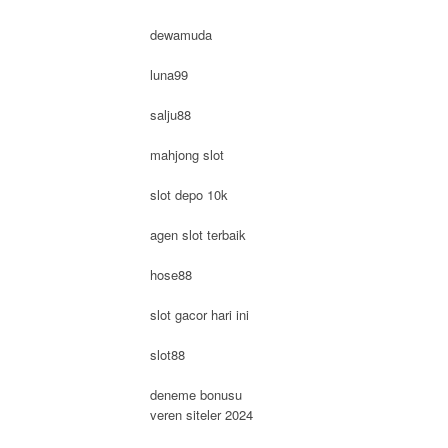
dewamuda
luna99
salju88
mahjong slot
slot depo 10k
agen slot terbaik
hose88
slot gacor hari ini
slot88
deneme bonusu
veren siteler 2024