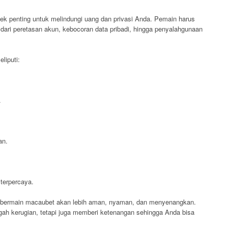
k penting untuk melindungi uang dan privasi Anda. Pemain harus
 dari peretasan akun, kebocoran data pribadi, hingga penyalahgunaan
liputi:
.
an.
terpercaya.
n bermain macaubet akan lebih aman, nyaman, dan menyenangkan.
h kerugian, tetapi juga memberi ketenangan sehingga Anda bisa