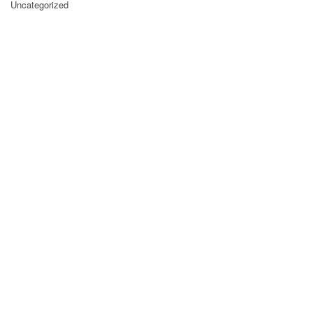
Uncategorized