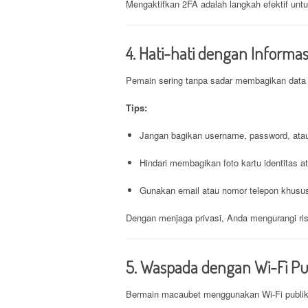
Mengaktifkan 2FA adalah langkah efektif unt
4. Hati-hati dengan Informas
Pemain sering tanpa sadar membagikan data p
Tips:
Jangan bagikan username, password, atau
Hindari membagikan foto kartu identitas 
Gunakan email atau nomor telepon khusus 
Dengan menjaga privasi, Anda mengurangi ris
5. Waspada dengan Wi-Fi Pu
Bermain macaubet menggunakan Wi-Fi publik b