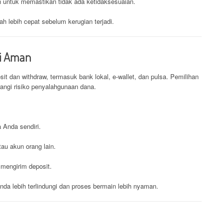
 untuk memastikan tidak ada ketidaksesuaian.
h lebih cepat sebelum kerugian terjadi.
si Aman
 dan withdraw, termasuk bank lokal, e-wallet, dan pulsa. Pemilihan
angi risiko penyalahgunaan dana.
 Anda sendiri.
tau akun orang lain.
 mengirim deposit.
a lebih terlindungi dan proses bermain lebih nyaman.