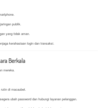
smartphone.
aringan publik.
ngan yang tidak aman.
aga kerahasiaan login dan transaksi.
cara Berkala
un mereka.
 rutin di macaubet.
segera ubah password dan hubungi layanan pelanggan.