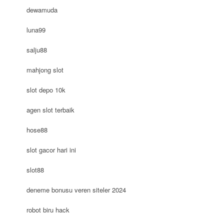
dewamuda
luna99
salju88
mahjong slot
slot depo 10k
agen slot terbaik
hose88
slot gacor hari ini
slot88
deneme bonusu veren siteler 2024
robot biru hack