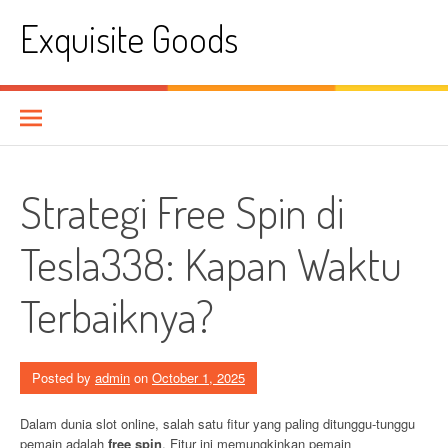
Skip
Exquisite Goods
to
content
Strategi Free Spin di
Tesla338: Kapan Waktu
Terbaiknya?
Posted by
admin
on
October 1, 2025
Dalam dunia slot online, salah satu fitur yang paling ditunggu-tunggu
pemain adalah
free spin
. Fitur ini memungkinkan pemain