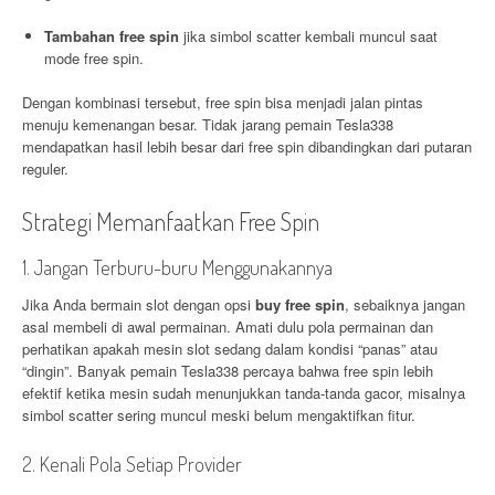
Tambahan free spin
jika simbol scatter kembali muncul saat
mode free spin.
Dengan kombinasi tersebut, free spin bisa menjadi jalan pintas
menuju kemenangan besar. Tidak jarang pemain Tesla338
mendapatkan hasil lebih besar dari free spin dibandingkan dari putaran
reguler.
Strategi Memanfaatkan Free Spin
1. Jangan Terburu-buru Menggunakannya
Jika Anda bermain slot dengan opsi
buy free spin
, sebaiknya jangan
asal membeli di awal permainan. Amati dulu pola permainan dan
perhatikan apakah mesin slot sedang dalam kondisi “panas” atau
“dingin”. Banyak pemain Tesla338 percaya bahwa free spin lebih
efektif ketika mesin sudah menunjukkan tanda-tanda gacor, misalnya
simbol scatter sering muncul meski belum mengaktifkan fitur.
2. Kenali Pola Setiap Provider