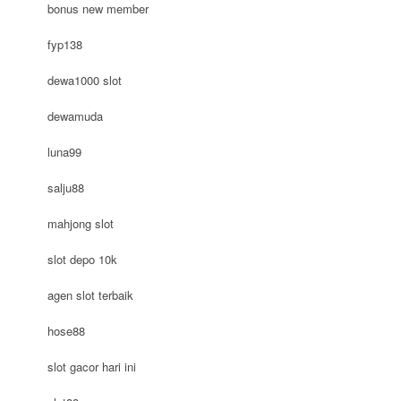
bonus new member
i
fyp138
o
dewa1000 slot
n
dewamuda
luna99
salju88
mahjong slot
slot depo 10k
agen slot terbaik
hose88
slot gacor hari ini