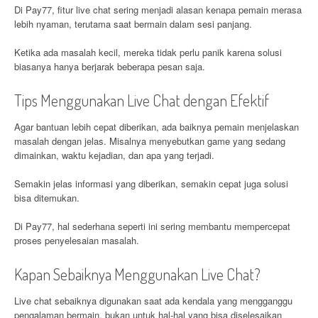
Di Pay77, fitur live chat sering menjadi alasan kenapa pemain merasa
lebih nyaman, terutama saat bermain dalam sesi panjang.
Ketika ada masalah kecil, mereka tidak perlu panik karena solusi
biasanya hanya berjarak beberapa pesan saja.
Tips Menggunakan Live Chat dengan Efektif
Agar bantuan lebih cepat diberikan, ada baiknya pemain menjelaskan
masalah dengan jelas. Misalnya menyebutkan game yang sedang
dimainkan, waktu kejadian, dan apa yang terjadi.
Semakin jelas informasi yang diberikan, semakin cepat juga solusi
bisa ditemukan.
Di Pay77, hal sederhana seperti ini sering membantu mempercepat
proses penyelesaian masalah.
Kapan Sebaiknya Menggunakan Live Chat?
Live chat sebaiknya digunakan saat ada kendala yang mengganggu
pengalaman bermain, bukan untuk hal-hal yang bisa diselesaikan