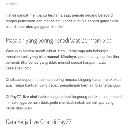
singkat.
Hal ini sangat membantu terutama saat pemain sedang berada di
tengah permainan dan mengalami kendala teknis seperti game tidak
bisa dimuat atau gangguan koneksi.
Masalah yang Sering Terjadi Saat Bermain Slot
Walaupun sistem sudah dibuat stabil, tetap saja ada beberapa
masalah kecil yang bisa muncul. Misalnya, permainan yang tiba-tiba
berhenti, fitur bonus yang tidak muncul sesuai harapan, atau
kesalahan login.
Di situasi seperti ini, pemain sering merasa bingung harus melakukan
apa. Tanpa bantuan yang cepat, pengalaman bermain bisa terganggu.
Di Pay77, live chat hadir sebagai solusi langsung untuk situasi seperti
ini, sehingga pemain tidak perlu menebak-nebak sendiri apa yang
harus dilakukan.
Cara Kerja Live Chat di Pay77