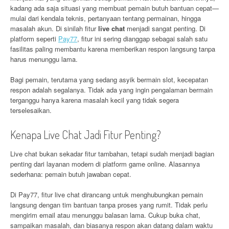
kadang ada saja situasi yang membuat pemain butuh bantuan cepat—
mulai dari kendala teknis, pertanyaan tentang permainan, hingga
masalah akun. Di sinilah fitur
live chat
menjadi sangat penting. Di
platform seperti
Pay77
, fitur ini sering dianggap sebagai salah satu
fasilitas paling membantu karena memberikan respon langsung tanpa
harus menunggu lama.
Bagi pemain, terutama yang sedang asyik bermain slot, kecepatan
respon adalah segalanya. Tidak ada yang ingin pengalaman bermain
terganggu hanya karena masalah kecil yang tidak segera
terselesaikan.
Kenapa Live Chat Jadi Fitur Penting?
Live chat bukan sekadar fitur tambahan, tetapi sudah menjadi bagian
penting dari layanan modern di platform game online. Alasannya
sederhana: pemain butuh jawaban cepat.
Di Pay77, fitur live chat dirancang untuk menghubungkan pemain
langsung dengan tim bantuan tanpa proses yang rumit. Tidak perlu
mengirim email atau menunggu balasan lama. Cukup buka chat,
sampaikan masalah, dan biasanya respon akan datang dalam waktu