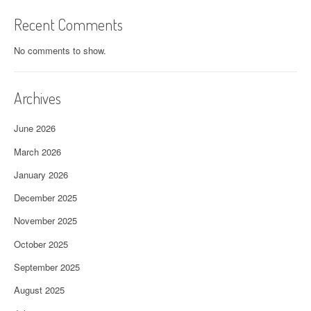
Recent Comments
No comments to show.
Archives
June 2026
March 2026
January 2026
December 2025
November 2025
October 2025
September 2025
August 2025