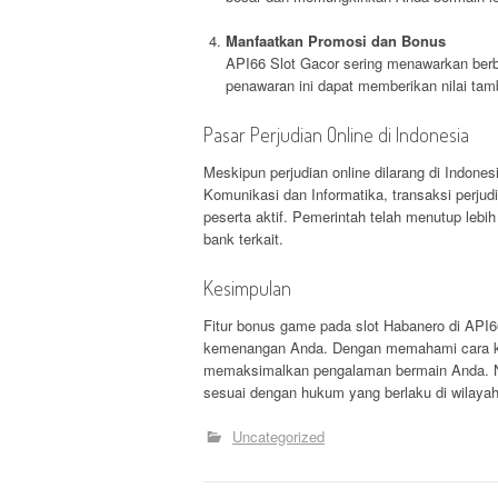
Manfaatkan Promosi dan Bonus
API66 Slot Gacor sering menawarkan ber
penawaran ini dapat memberikan nilai ta
Pasar Perjudian Online di Indonesia
Meskipun perjudian online dilarang di Indones
Komunikasi dan Informatika, transaksi perjudi
peserta aktif.
Pemerintah telah menutup lebih 
bank terkait.
​
Kesimpulan
Fitur bonus game pada slot Habanero di API
kemenangan Anda.
Dengan memahami cara ker
memaksimalkan pengalaman bermain Anda.
sesuai dengan hukum yang berlaku di wilaya
Uncategorized