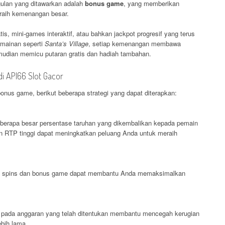
ggulan yang ditawarkan adalah
bonus game
, yang memberikan
raih kemenangan besar.
tis, mini-games interaktif, atau bahkan jackpot progresif yang terus
rmainan seperti
Santa’s Village
, setiap kemenangan membawa
mudian memicu putaran gratis dan hadiah tambahan.
​
i API66 Slot Gacor
onus game, berikut beberapa strategi yang dapat diterapkan:
seberapa besar persentase taruhan yang dikembalikan kepada pemain
an RTP tinggi dapat meningkatkan peluang Anda untuk meraih
 free spins dan bonus game dapat membantu Anda memaksimalkan
 pada anggaran yang telah ditentukan membantu mencegah kerugian
bih lama.