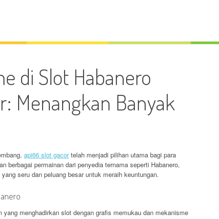
e di Slot Habanero
or: Menangkan Banyak
kembang,
api66 slot gacor
telah menjadi pilihan utama bagi para
n berbagai permainan dari penyedia ternama seperti Habanero,
 yang seru dan peluang besar untuk meraih keuntungan.
banero
an yang menghadirkan slot dengan grafis memukau dan mekanisme