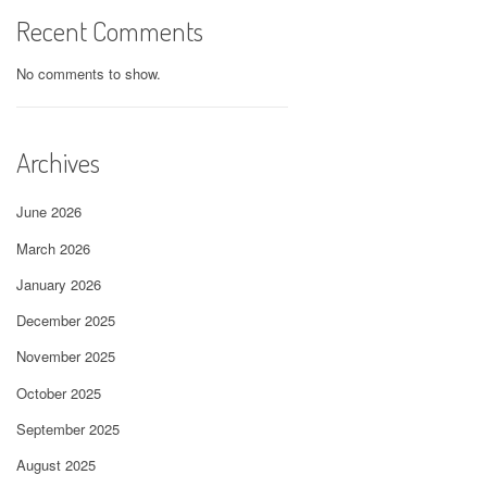
Recent Comments
No comments to show.
Archives
June 2026
March 2026
January 2026
December 2025
November 2025
October 2025
September 2025
August 2025