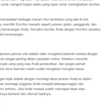
a untuk mengerti kapan waktu yang tepat untuk meningkatkan taruhan
mpelajari berbagai macam fitur tambahan yang ada di slot.
memiliki fitur-fitur menarik seperti putaran gratis, pengganda, dan
emenangan Anda. Semakin familiar Anda dengan fitur-fitur tersebut,
aih kemenangan.
lakukan pemain slot adalah tidak mengelola bankroll mereka dengan
pat sangat penting dalam perjudian online. Sebelum memulai
banyak uang yang siap Anda pertaruhkan, dan jangan pernah
tuk terus bermain meski sudah mengalami kerugian besar.
engan bijak adalah dengan membagi dana taruhan Anda ke dalam
apat membagi anggaran Anda menjadi beberapa bagian dan
u tertentu. Jika Anda merasa sudah mencapai batas atau
ya berhenti dan nikmati hasilnya.
k