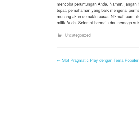
mencoba peruntungan Anda. Namun, jangan h
tepat, pemahaman yang baik mengenai permain
menang akan semakin besar. Nikmati permaina
milik Anda. Selamat bermain dan semoga su
Uncategorized
P
←
Slot Pragmatic Play dengan Tema Populer 
o
s
t
n
a