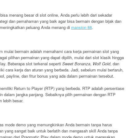
 bisa menang besar di slot online, Anda perlu lebih dari sekadar
ategi dan pemahaman yang baik agar bisa bermain dengan bijak dan
k meningkatkan peluang Anda menang di
mansion 88
.
m mulai bermain adalah memahami cara kerja permainan slot yang
gai pilihan permainan yang dapat dipilih, mulai dari slot klasik hingga
Play. Beberapa slot terkenal seperti
Sweet Bonanza
,
Wolf Gold
, dan
i cara kerja dan aturan yang berbeda. Jadi, sebelum mulai bertaruh,
, payline, dan fitur bonus yang ada dalam permainan tersebut.
 memiliki Return to Player (RTP) yang berbeda. RTP adalah persentase
ain dalam jangka panjang. Sebaiknya pilih permainan dengan RTP
 lebih besar.
itas mode demo yang memungkinkan Anda bermain tanpa harus
n yang sangat baik untuk berlatih dan mengasah skill Anda tanpa
ermainan dari Pragmatic Play dalam mode demo untuk merasakan