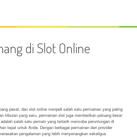
ng di Slot Online
mbang pesat, dan slot online menjadi salah satu permainan yang paling
n hiburan yang seru, permainan slot juga memberikan peluang besar
adalah salah satu pemain yang tertarik mencoba peruntungan di
ihan tepat untuk Anda. Dengan berbagai permainan dari provider
 merasakan pengalaman yang lebih menyenangkan sekaligus