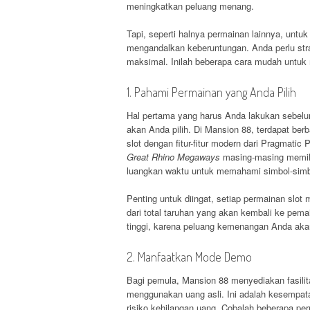
meningkatkan peluang menang.
Tapi, seperti halnya permainan lainnya, untuk
mengandalkan keberuntungan. Anda perlu str
maksimal. Inilah beberapa cara mudah untu
1. Pahami Permainan yang Anda Pilih
Hal pertama yang harus Anda lakukan sebelu
akan Anda pilih. Di Mansion 88, terdapat berba
slot dengan fitur-fitur modern dari Pragmatic 
Great Rhino Megaways
masing-masing memilik
luangkan waktu untuk memahami simbol-simbol
Penting untuk diingat, setiap permainan slot
dari total taruhan yang akan kembali ke pem
tinggi, karena peluang kemenangan Anda akan
2. Manfaatkan Mode Demo
Bagi pemula, Mansion 88 menyediakan fasil
menggunakan uang asli. Ini adalah kesempata
risiko kehilangan uang. Cobalah beberapa p