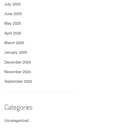
July 2025
June 2025
May 2025
April 2025
March 2025
January 2025
December 2024
November 2024
September 2024
Categories
Uncategorized