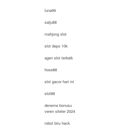
luna99
salju88
mahjong slot
slot depo 10k
agen slot terbaik
hose88
slot gacor hari ini
slot88
deneme bonusu
veren siteler 2024
robot biru hack