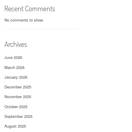
Recent Comments
No comments to show.
Archives
June 2026
March 2026
January 2026
December 2025
November 2025
October 2025
September 2025
August 2025