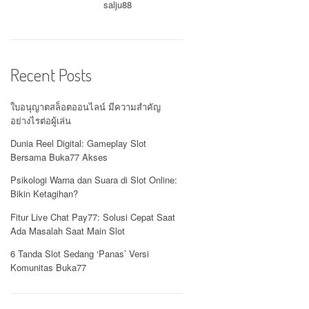
salju88
Recent Posts
ใบอนุญาตสล็อตออนไลน์ มีความสำคัญ
อย่างไรต่อผู้เล่น
Dunia Reel Digital: Gameplay Slot
Bersama Buka77 Akses
Psikologi Warna dan Suara di Slot Online:
Bikin Ketagihan?
Fitur Live Chat Pay77: Solusi Cepat Saat
Ada Masalah Saat Main Slot
6 Tanda Slot Sedang ‘Panas’ Versi
Komunitas Buka77