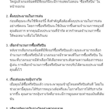
ใหญ่แล้วเกมสล็อตที่มีฟีเจอร์นี้จะมีการแสดงไอคอน “ซื้อฟรีสปิน” ใน
หน้าจอเกม
ตั้งงบประมาณในการเล่น
ก่อนที่คุณจะเริ่มใช้ฟีเจอร์นี้ สิ่งสำคัญคือต้องตั้งงบประมาณในการเล่น
อย่างชัดเจน โดยการซื้อฟรีสปินจะใช้เงินมากขึ้นตามจำนวนการหมุนที่
คุณต้องการ หากคุณมีงบประมาณที่จำกัด ควรกำหนดจำนวนการซื้อ
ให้พอเหมาะเพื่อไม่ให้เกินงบ
เลือกจำนวนการซื้อฟรีสปิน
หลังจากเลือกเกมสล็อตที่มีฟีเจอร์ซื้อฟรีสปินแล้ว คุณจะสามารถเลือก
จำนวนการซื้อฟรีสปินได้ บางเกมอาจมีราคาคงที่ในการซื้อฟรีสปิน ใน
ขณะที่บางเกมอาจมีตัวเลือกให้เลือกหลายระดับตามความต้องการของ
ผู้เล่น การเลือกจำนวนการซื้อฟรีสปินสามารถปรับได้ตามงบประมาณที่
คุณตั้งไว้
เริ่มเล่นและรอลุ้นรางวัล
เมื่อคุณได้ซื้อฟรีสปินแล้ว เกมจะพาคุณเข้าสู่โหมดฟรีสปินทันที โดยใน
ช่วงเวลานี้คุณจะได้รับการหมุนวงล้อฟรีและโอกาสในการได้รับรางวัล
มากขึ้น คุณสามารถลุ้นรางวัลที่อาจจะมีการคูณหลายเท่าของเงินที่เดิม
พัน
บริหารจัดการเงินรางวัลอย่างชาญฉลาด