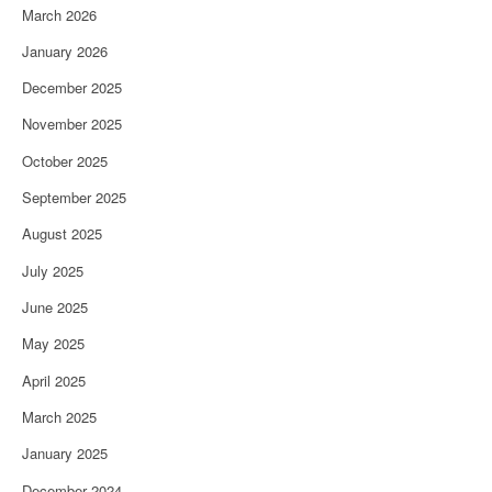
March 2026
January 2026
December 2025
November 2025
October 2025
September 2025
August 2025
July 2025
June 2025
May 2025
April 2025
March 2025
January 2025
December 2024