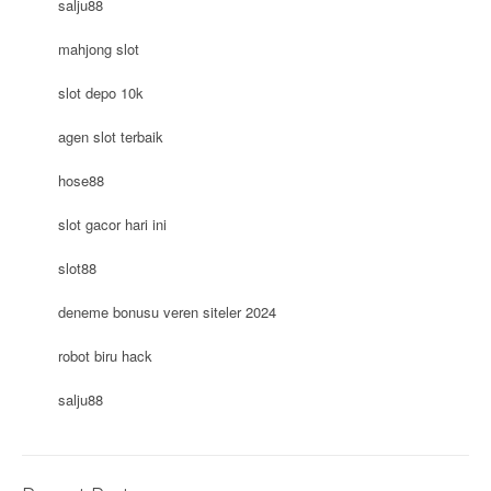
salju88
mahjong slot
slot depo 10k
agen slot terbaik
hose88
slot gacor hari ini
slot88
deneme bonusu veren siteler 2024
robot biru hack
salju88