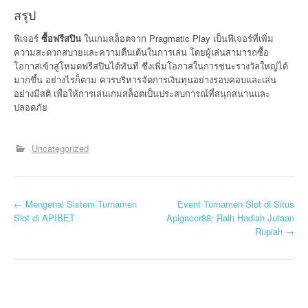
สรุป
ฟีเจอร์
ซื้อฟรีสปิน
ในเกมสล็อตจาก Pragmatic Play เป็นฟีเจอร์ที่เพิ่ม
ความสะดวกสบายและความตื่นเต้นในการเล่น โดยผู้เล่นสามารถซื้อ
โอกาสเข้าสู่โหมดฟรีสปินได้ทันที ซึ่งเพิ่มโอกาสในการชนะรางวัลใหญ่ได้
มากขึ้น อย่างไรก็ตาม ควรบริหารจัดการเงินทุนอย่างรอบคอบและเล่น
อย่างมีสติ เพื่อให้การเล่นเกมสล็อตเป็นประสบการณ์ที่สนุกสนานและ
ปลอดภัย
Uncategorized
P
←
Mengenal Sistem Turnamen
Event Turnamen Slot di Situs
Slot di APIBET
Apigacor88: Raih Hadiah Jutaan
o
Rupiah
→
s
t