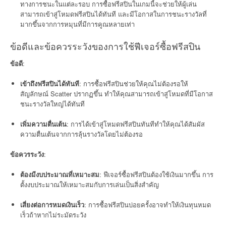
ทางการชนะในแต่ละรอบ การซื้อฟรีสปินในเกมนี้จะช่วยให้ผู้เล่น
สามารถเข้าสู่โหมดฟรีสปินได้ทันที และมีโอกาสในการชนะรางวัลที่
มากขึ้นจากการหมุนที่มีการคูณหลายเท่า
ข้อดีและข้อควรระวังของการใช้ฟีเจอร์ซื้อฟรีสปิน
ข้อดี
:
เข้าถึงฟรีสปินได้ทันที
: การซื้อฟรีสปินช่วยให้คุณไม่ต้องรอให้
สัญลักษณ์ Scatter ปรากฏขึ้น ทำให้คุณสามารถเข้าสู่โหมดที่มีโอกาส
ชนะรางวัลใหญ่ได้ทันที
เพิ่มความตื่นเต้น
: การได้เข้าสู่โหมดฟรีสปินทันทีทำให้คุณได้สัมผัส
ความตื่นเต้นจากการลุ้นรางวัลโดยไม่ต้องรอ
ข้อควรระวัง
:
ต้องมีงบประมาณที่เหมาะสม
: ฟีเจอร์ซื้อฟรีสปินต้องใช้เงินมากขึ้น การ
ตั้งงบประมาณให้เหมาะสมกับการเล่นเป็นสิ่งสำคัญ
เสี่ยงต่อการหมดเงินเร็ว
: การซื้อฟรีสปินบ่อยครั้งอาจทำให้เงินทุนหมด
เร็วถ้าหากไม่ระมัดระวัง