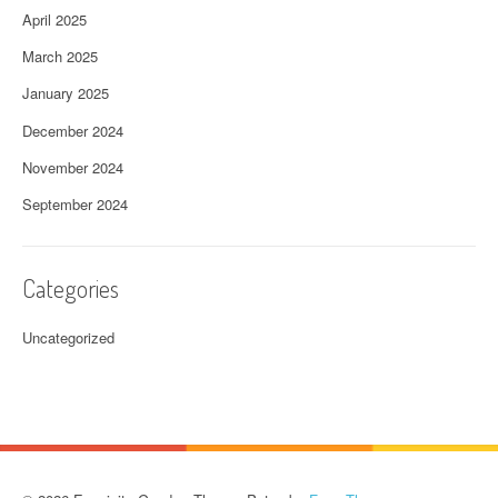
April 2025
March 2025
January 2025
December 2024
November 2024
September 2024
Categories
Uncategorized