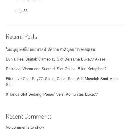
salju88
Recent Posts
ใบอนุญาตสล็อตออนไลน์ มีความสำคัญอย่างไรต่อผู้เล่น
Dunia Reel Digital: Gameplay Slot Bersama Buka77 Akses
Psikologi Warna dan Suara di Slot Online: Bikin Ketagihan?
Fitur Live Chat Pay77: Solusi Cepat Saat Ada Masalah Saat Main
Slot
6 Tanda Slot Sedang ‘Panas’ Versi Komunitas Buka77
Recent Comments
No comments to show.