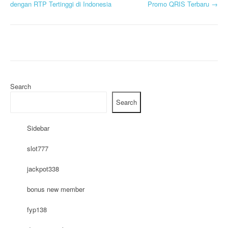
dengan RTP Tertinggi di Indonesia
Promo QRIS Terbaru
→
o
s
t
n
a
Search
Search
v
i
Sidebar
g
slot777
a
jackpot338
t
bonus new member
i
fyp138
o