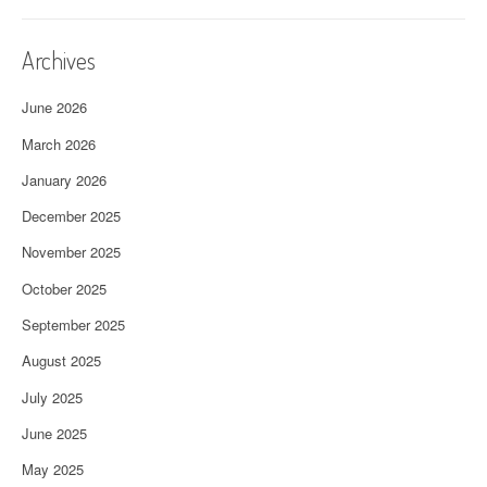
Archives
June 2026
March 2026
January 2026
December 2025
November 2025
October 2025
September 2025
August 2025
July 2025
June 2025
May 2025