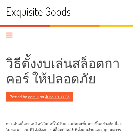
Skip
Exquisite Goods
to
content
วิธีตั้งงบเล่นสล็อตกา
คอร์ ให้ปลอดภัย
Posted by
admin
on
June 18, 2025
การเล่นสล็อตออนไลน์ในยุคนี้ได้รับความนิยมเพิ่มมากขึ้นอย่างต่อเนื่อง
โดยเฉพาะเกมที่โด่งดังอย่าง
สล็อตกาคอร์
ที่ทั้งเล่นง่ายและสนุก แต่การ